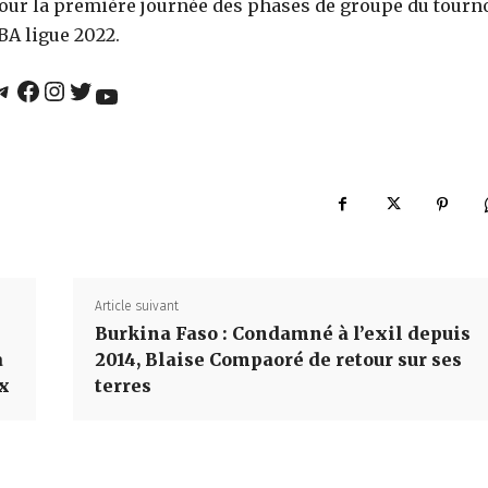
our la première journée des phases de groupe du tourn
BA ligue 2022.
gram
Facebook
Instagram
Twitter
YouTube
Article suivant
Burkina Faso : Condamné à l’exil depuis
a
2014, Blaise Compaoré de retour sur ses
ux
terres