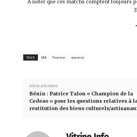
A noter que ces matchs comptent toujours p
J
Tele
TAGS
JBA
Tournoi
wasexo
Article précédent
Bénin : Patrice Talon « Champion de la
Cedeao » pour les questions relatives à l
restitution des biens culturels/artisana
Vitrine Info