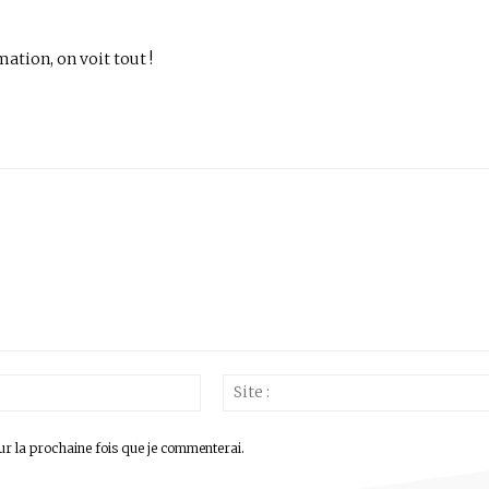
mation, on voit tout !
Email
:*
ur la prochaine fois que je commenterai.