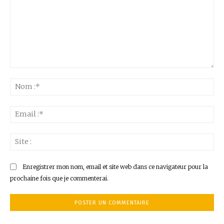
Commenter
:
No
:*
Ema
:*
Sit
:
Enregistrer mon nom, email et site web dans ce navigateur pour la
prochaine fois que je commenterai.