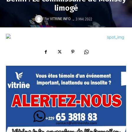
limogé
-
Par
VITRINE INFO
3 MAI 2022