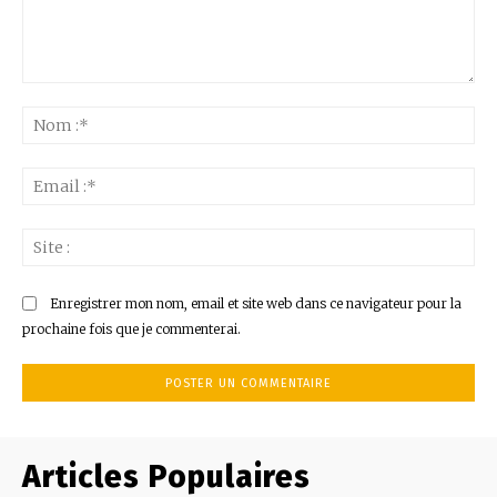
Commenter
:
No
:*
Ema
:*
Sit
:
Enregistrer mon nom, email et site web dans ce navigateur pour la
prochaine fois que je commenterai.
Articles Populaires