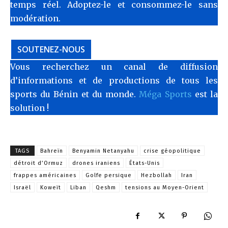
temps réel. Adoptez-le et consommez-le sans
modération.
SOUTENEZ-NOUS
Vous recherchez un canal de diffusion
d’informations et de productions de tous les
sports du Bénin et du monde.
Méga Sports
est la
solution !
TAGS
Bahreïn
Benyamin Netanyahu
crise géopolitique
détroit d’Ormuz
drones iraniens
États-Unis
frappes américaines
Golfe persique
Hezbollah
Iran
Israël
Koweït
Liban
Qeshm
tensions au Moyen-Orient