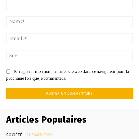
Commenter
:
No
:*
Ema
:*
Sit
:
Enregistrer mon nom, email et site web dans ce navigateur pour la
prochaine fois que je commenterai.
Articles Populaires
SOCIÉTÉ
11 MARS 2022