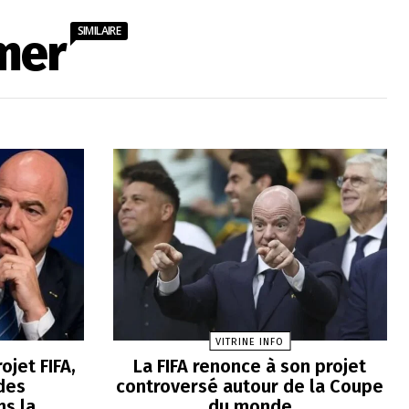
SIMILAIRE
mer
VITRINE INFO
ojet FIFA,
La FIFA renonce à son projet
des
controversé autour de la Coupe
s la
du monde