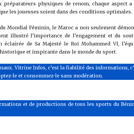
ux préparateurs physiques de renom, chaque aspect a 
ue les joueuses soient dans des conditions optimales.
le du Mondial Féminin, le Maroc a non seulement démon
ment illustré l’importance de l’engagement et du sout
ion éclairée de Sa Majesté le Roi Mohammed VI, l’équ
historique et inspirante dans le monde du sport.
x. Vitrine Infos, c’est la fiabilité des informations, c
optez-le et consommez-le sans modération.
rmations et de productions de tous les sports du Bénin