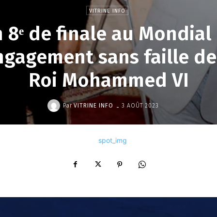
VITRINE INFO
 8ᵉ de finale au Mondial 
ngagement sans faille de
Roi Mohammed VI
-
Par
VITRINE INFO
3 AOÛT 2023