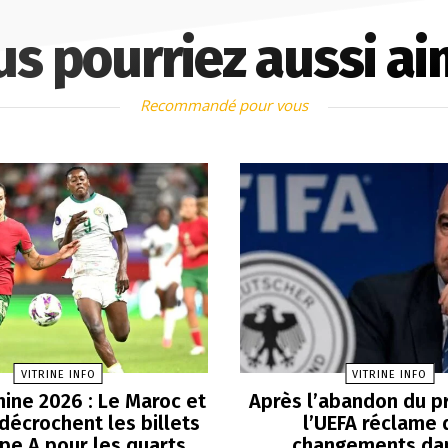
us pourriez aussi ai
Recommandé pour vous
VITRINE INFO
VITRINE INFO
ine 2026 : Le Maroc et
Après l’abandon du pr
 décrochent les billets
l’UEFA réclame 
pe A pour les quarts
changements dan