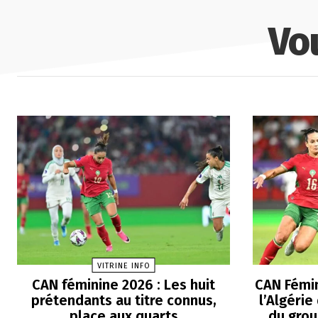
Vo
VITRINE INFO
CAN féminine 2026 : Les huit
CAN Fémin
prétendants au titre connus,
l’Algérie
place aux quarts
du grou