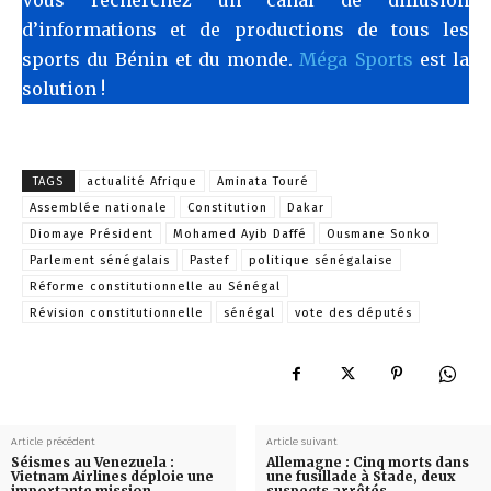
d’informations et de productions de tous les
sports du Bénin et du monde.
Méga Sports
est la
solution !
TAGS
actualité Afrique
Aminata Touré
Assemblée nationale
Constitution
Dakar
Diomaye Président
Mohamed Ayib Daffé
Ousmane Sonko
Parlement sénégalais
Pastef
politique sénégalaise
Réforme constitutionnelle au Sénégal
Révision constitutionnelle
sénégal
vote des députés
Article précédent
Article suivant
Séismes au Venezuela :
Allemagne : Cinq morts dans
Vietnam Airlines déploie une
une fusillade à Stade, deux
importante mission
suspects arrêtés