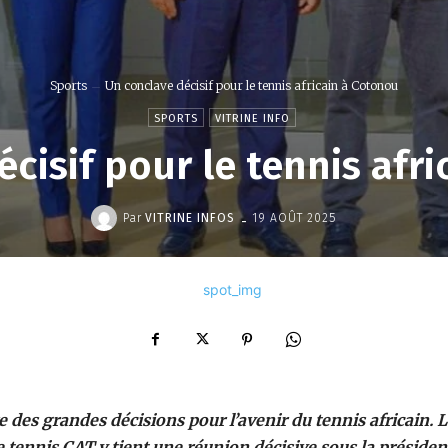
Sports
Un conclave décisif pour le tennis africain à Cotonou
SPORTS
VITRINE INFO
cisif pour le tennis afr
-
Par
VITRINE INFOS
19 AOÛT 2025
 des grandes décisions pour l’avenir du tennis africain. 
e tennis CAT y tient une réunion décisive sous la préside