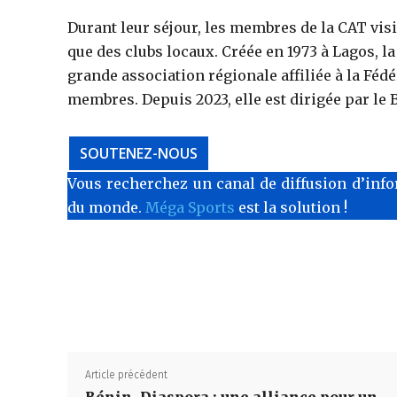
Durant leur séjour, les membres de la CAT visi
que des clubs locaux. Créée en 1973 à Lagos, la
grande association régionale affiliée à la Féd
membres. Depuis 2023, elle est dirigée par le
SOUTENEZ-NOUS
Vous recherchez un canal de diffusion d’info
du monde.
Méga Sports
est la solution !
Article précédent
Bénin–Diaspora : une alliance pour un