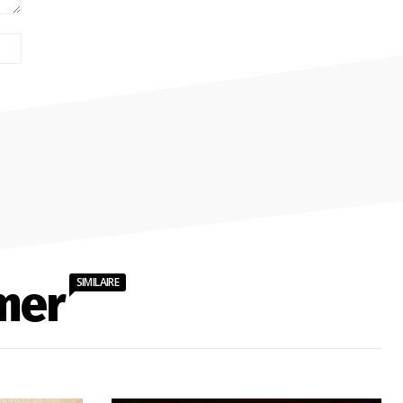
Site
:
SIMILAIRE
mer