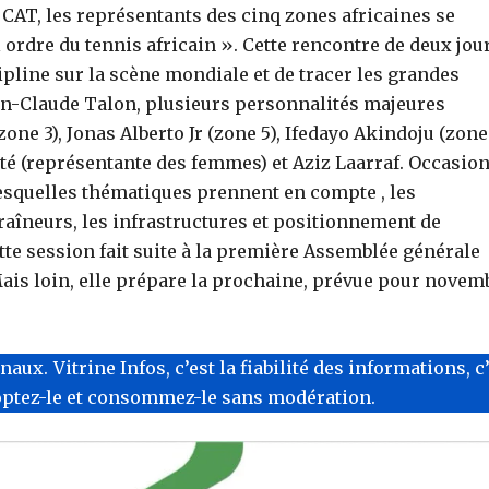
 CAT, les représentants des cinq zones africaines se
ordre du tennis africain ». Cette rencontre de deux jou
cipline sur la scène mondiale et de tracer les grandes
an-Claude Talon, plusieurs personnalités majeures
ne 3), Jonas Alberto Jr (zone 5), Ifedayo Akindoju (zone 
té (représentante des femmes) et Aziz Laarraf. Occasio
esquelles thématiques prennent en compte , les
raîneurs, les infrastructures et positionnement de
tte session fait suite à la première Assemblée générale
is loin, elle prépare la prochaine, prévue pour novem
x. Vitrine Infos, c’est la fiabilité des informations, c
optez-le et consommez-le sans modération.