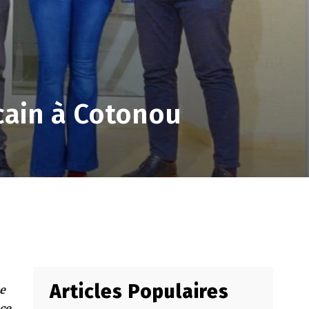
icain à Cotonou
Articles Populaires
Le
nce