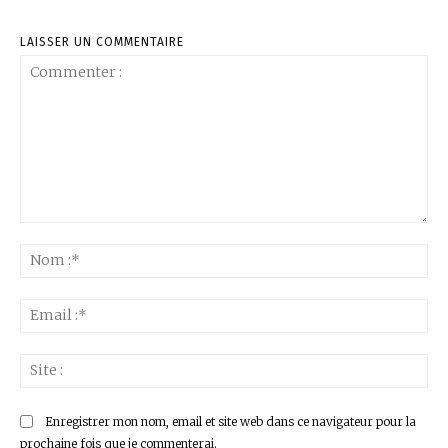
LAISSER UN COMMENTAIRE
Commenter
:
No
:*
Ema
:*
Sit
:
Enregistrer mon nom, email et site web dans ce navigateur pour la
prochaine fois que je commenterai.